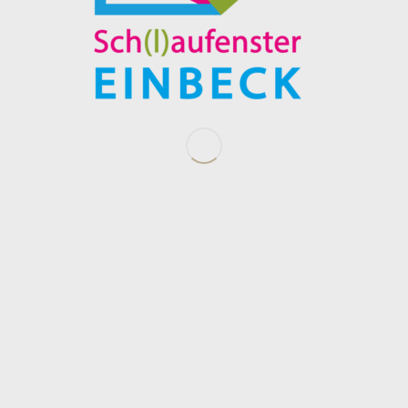
Wir verwenden Cookies, um unsere Website und unseren Service zu
optimieren.
Dienste verwalten
Leerstandsbesitzer seriös ansprechen und
überzeugen.
Akzeptieren
Ablehnen
© connect Werbeagentur
Einstellungen
Cookie-Richtlinie
Datenschutzerklärung
Impressum